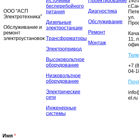
Источники
Проектирование
1920
бесперебойного
г.Са
ООО “АСП
Диагностика
питания
Пете
Электротехника”
ул.
Обслуживание
Дизельные
Про
Обслуживание и
электростанции
Ремонт
ремонт
Кача
электроустановок
Трансформаторы
11, л
Монтаж
офис
Электропривод
Тел
Высоковольтное
оборудование
+7 (
04-1
Низковольтное
оборудование
Поч
Электрические
info
сети
el.ru
Инженерные
системы
Имя
*