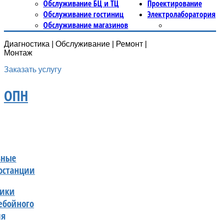
Обслуживание БЦ и ТЦ
Проектирование
Обслуживание гостиниц
Электролаборатория
Обслуживание магазинов
Диагностика | Обслуживание | Ремонт |
Монтаж
Заказать услугу
ОПН
ьные
останции
ники
ебойного
ия