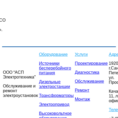
СО
».
…
Оборудование
Услуги
Адр
Источники
Проектирование
1920
бесперебойного
г.Са
ООО “АСП
Диагностика
питания
Пете
Электротехника”
ул.
Обслуживание
Дизельные
Про
Обслуживание и
электростанции
Ремонт
ремонт
Кача
электроустановок
Трансформаторы
11, л
Монтаж
офис
Электропривод
Тел
Высоковольтное