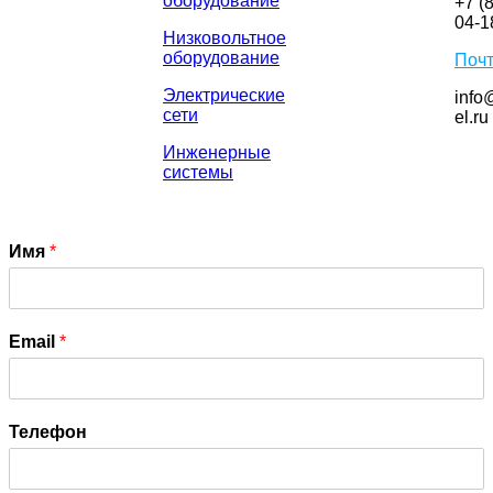
оборудование
+7 (
04-1
Низковольтное
оборудование
Поч
Электрические
info
сети
el.ru
Инженерные
системы
Имя
*
Email
*
Телефон