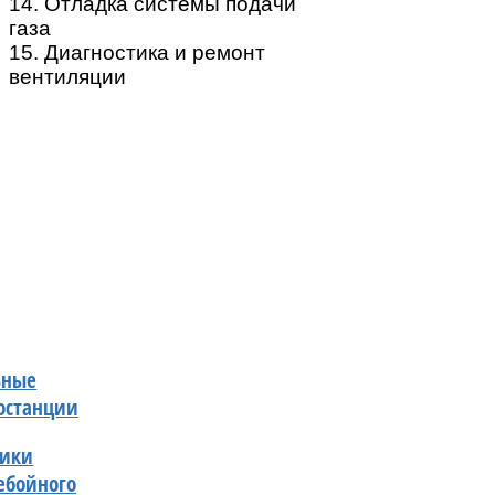
14. Отладка системы подачи
газа
15. Диагностика и ремонт
вентиляции
ьные
останции
ники
ебойного