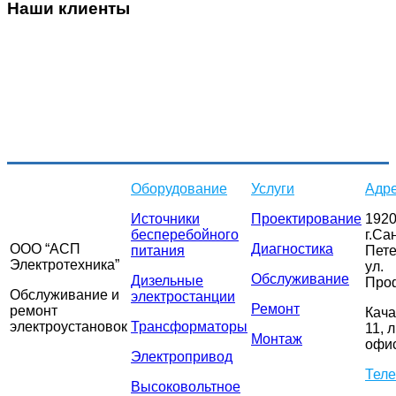
Наши клиенты
Оборудование
Услуги
Адр
Источники
Проектирование
1920
бесперебойного
г.Са
ООО “АСП
Диагностика
питания
Пете
Электротехника”
ул.
Обслуживание
Дизельные
Про
Обслуживание и
электростанции
Ремонт
ремонт
Кача
электроустановок
Трансформаторы
11, л
Монтаж
офис
Электропривод
Тел
Высоковольтное