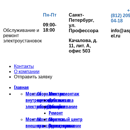
+
Пн-Пт
Санкт-
(812) 209
Петербург,
04-18
09:00-
ул.
18:00
Обслуживание и
Профессора
info@as
ремонт
el.ru
Качалова, д.
электроустановок
11, лит. А,
офис 503
Контакты
О компании
Отправить заявку
Главная
Монтаж
Сборка
Электромонтаж
Монтаж
внутреннего
щитового
кабельных
Диагностика
электроснабжения
оборудования
линий
Обслуживание
Ремонт
Монтаж
Монтаж
Монтаж
Сервисный центр
внешнего
трансформаторных
освещения
Проектирование