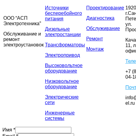
Источники
Проектирование
1920
бесперебойного
г.Са
ООО “АСП
Диагностика
питания
Пете
Электротехника”
ул.
Обслуживание
Дизельные
Про
Обслуживание и
электростанции
Ремонт
ремонт
Кача
электроустановок
Трансформаторы
11, л
Монтаж
офис
Электропривод
Тел
Высоковольтное
оборудование
+7 (
04-1
Низковольтное
оборудование
Поч
Электрические
info
сети
el.ru
Инженерные
системы
Имя
*