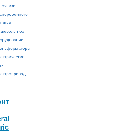
точники
сперебойного
тания
зковольтное
орудование
ансформаторы
ектрические
ти
ектропривод
онт
ral
ric