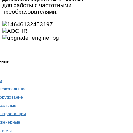
для работы с частотными
преобразователями.
нные
е
соковольтное
орудование
зельные
ектростанции
нженерные
стемы