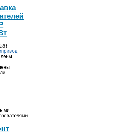
авка
ателей
Р
Вт
020
опривод
влены
лены
ели
ными
азователями.
онт