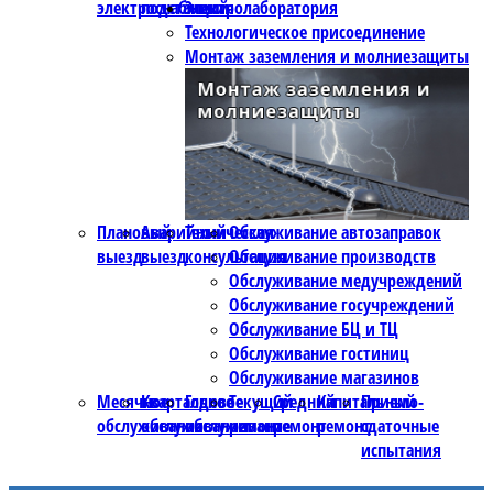
электроснабжения
подстанций
Электролаборатория
Технологическое присоединение
Монтаж заземления и молниезащиты
Плановый
Аварийный
Техническая
Обслуживание автозаправок
выезд
выезд
консультация
Обслуживание производств
Обслуживание медучреждений
Обслуживание госучреждений
Обслуживание БЦ и ТЦ
Обслуживание гостиниц
Обслуживание магазинов
Месячное
Квартальное
Годовое
Текущий
Средний
Капитальный
Приемо-
обслуживание
обслуживание
обслуживание
ремонт
ремонт
ремонт
сдаточные
испытания