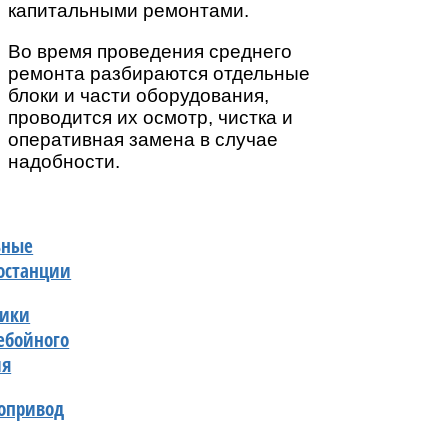
капитальными ремонтами.
Во время проведения среднего
ремонта разбираются отдельные
блоки и части оборудования,
проводится их осмотр, чистка и
оперативная замена в случае
надобности.
ьные
останции
ники
ебойного
ия
опривод