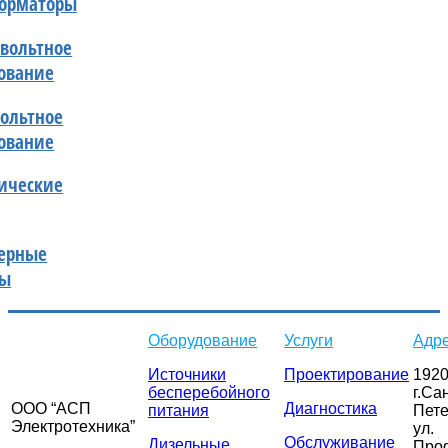
форматоры
вольтное
ование
ольтное
ование
ические
ерные
мы
Оборудование
Услуги
Адр
Источники
Проектирование
1920
бесперебойного
г.Са
ООО “АСП
Диагностика
питания
Пете
Электротехника”
ул.
Обслуживание
Дизельные
Про