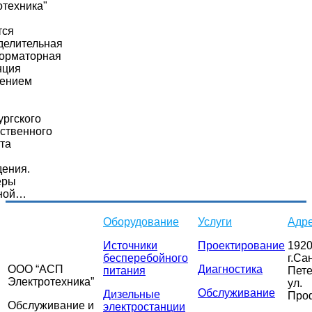
отехника"
тся
делительная
орматорная
нция
ением
ургского
рственного
та
дения.
еры
сной…
Оборудование
Услуги
Адр
Источники
Проектирование
1920
бесперебойного
г.Са
ООО “АСП
Диагностика
питания
Пете
Электротехника”
ул.
Обслуживание
Дизельные
Про
Обслуживание и
электростанции