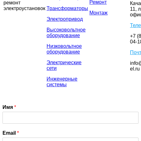
Ремонт
ремонт
Кача
электроустановок
Трансформаторы
11, л
Монтаж
офис
Электропривод
Тел
Высоковольтное
оборудование
+7 (
04-1
Низковольтное
оборудование
Поч
Электрические
info
сети
el.ru
Инженерные
системы
Имя
*
Email
*