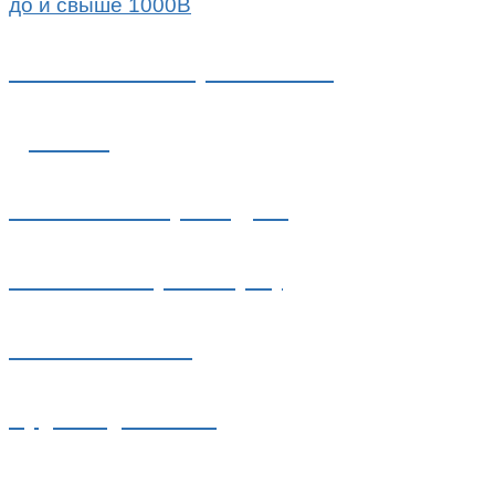
до и свыше 1000В
Работам с напряжением
до 35кВ
Постоянно проводим
испытания, замеры,
анализ масла
Круглосуточная
аварийная служба