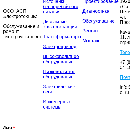
Источники
Проектирование
1920
бесперебойного
г.Са
ООО “АСП
Диагностика
питания
Пете
Электротехника”
ул.
Обслуживание
Дизельные
Про
Обслуживание и
электростанции
Ремонт
ремонт
Кача
электроустановок
Трансформаторы
11, л
Монтаж
офис
Электропривод
Тел
Высоковольтное
оборудование
+7 (
04-1
Низковольтное
оборудование
Поч
Электрические
info
сети
el.ru
Инженерные
системы
Имя
*